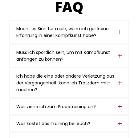
FAQ
Macht es Sinn für mich, wenn ich gar kei­ne
Er­fah­rung in ei­ner Kampf­kunst habe?
Muss ich sport­lich sein, um mit Kampf­kunst
an­fan­gen zu kön­nen?
Ich habe die eine oder an­de­re Ver­let­zung aus
der Ver­gan­gen­heit, kann ich Trotz­dem mit­
ma­chen?
Was zie­he ich zum Pro­be­trai­ning an?
Was kos­tet das Trai­ning bei euch?