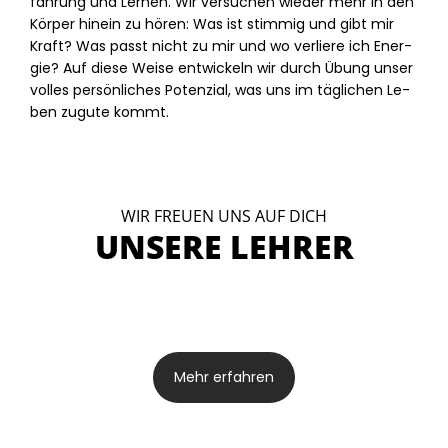
fah­rung und Ler­nen. Wir ver­su­chen wie­der mehr in den
Kör­per hin­ein zu hö­ren: Was ist stim­mig und gibt mir
Kraft? Was passt nicht zu mir und wo ver­lie­re ich En­er­
gie? Auf die­se Wei­se ent­wi­ckeln wir durch Übung un­ser
vol­les per­sön­li­ches Po­ten­zi­al, was uns im täg­li­chen Le­
ben zu­gu­te kommt.
WIR FREUEN UNS AUF DICH
UNSERE LEHRER
Mehr er­fah­ren