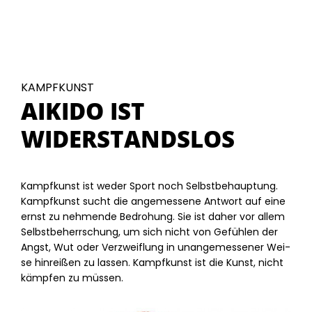
KAMPFKUNST
AIKIDO IST
WIDERSTANDSLOS
Kampf­kunst ist we­der Sport noch Selbst­be­haup­tung.
Kampf­kunst sucht die an­ge­mes­se­ne Ant­wort auf eine
ernst zu neh­men­de Be­dro­hung. Sie ist da­her vor al­lem
Selbst­be­herr­schung, um sich nicht von Ge­füh­len der
Angst, Wut oder Ver­zweif­lung in un­an­ge­mes­se­ner Wei­
se hin­rei­ßen zu las­sen. Kampf­kunst ist die Kunst, nicht
kämp­fen zu müs­sen.