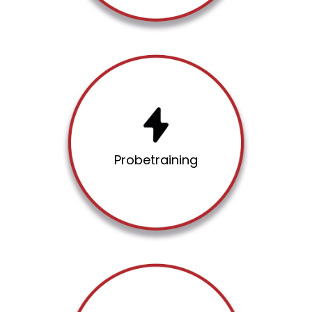
Schnup­pern
Ler­ne un­se­re Trai­ning, un­se­
Pro­be­trai­ning
re Phi­lo­so­phie und das Leh­
rer­team in Ai­ki­do & Iai­do