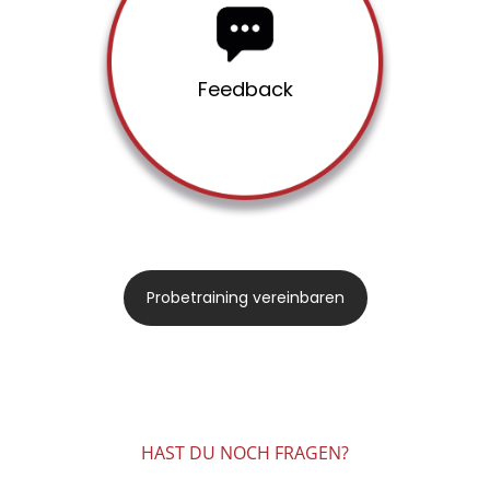
Ge­spräch
Wir be­spre­chen dei­ne Zie­le,
Ein­drü­cke & er­stel­len ei­nen
Feed­back
Trai­nings­plan, der zu dir
passt.
Pro­be­trai­ning ver­ein­ba­ren
HAST DU NOCH FRAGEN?