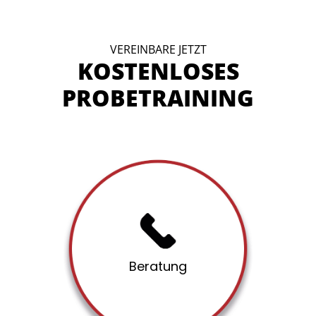
VEREINBARE JETZT
KOSTENLOSES
PROBETRAINING
Per­sön­li­ches
Ein An­ruf ge­nügt – wir klä­ren
dei­ne Fra­gen und ver­ein­ba­
Be­ra­tung
ren dein kos­ten­lo­ses Pro­be­
trai­ning.